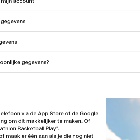
n mijn account
n gegevens
egevens
soonlijke gegevens?
telefoon via de App Store of de Google
ing om dit makkelijker te maken. Of
thlon Basketball Play".
f maak er één aan als je die nog niet