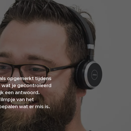
aals opgemerkt tijdens
 wat je gecontroleerd
ijk een antwoord.
filmpje van het
epalen wat er mis is.