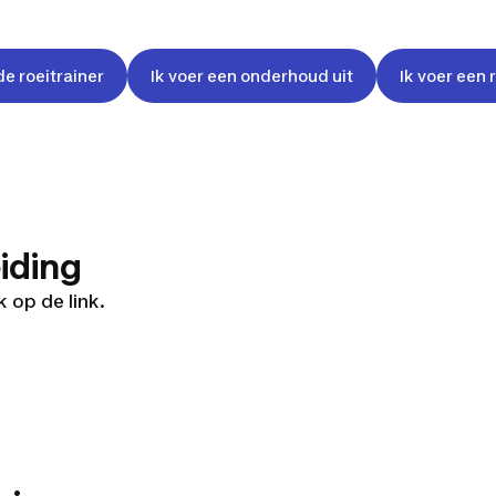
e roeitrainer
Ik voer een onderhoud uit
Ik voer een 
iding
 op de link.