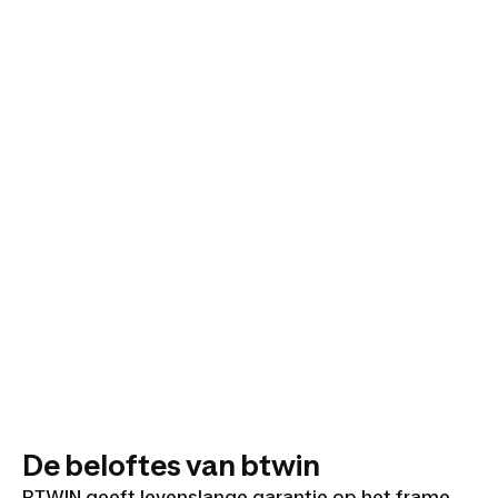
De beloftes van btwin
BTWIN geeft levenslange garantie op het frame,