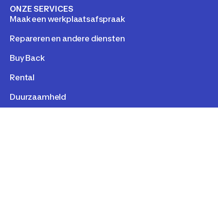
ONZE SERVICES
Maak een werkplaatsafspraak
Repareren en andere diensten
Buy Back
Rental
Duurzaamheld
LEGAL
Personal data
Cookies
Term of use
Cookie consent
©
2026
Decathlon