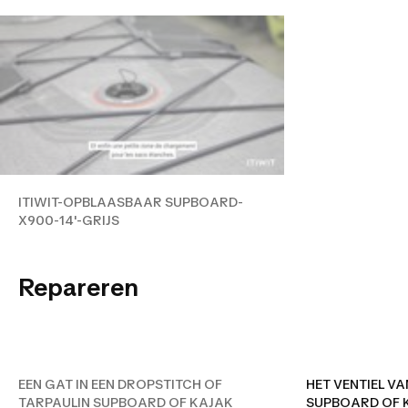
ITIWIT-OPBLAASBAAR SUPBOARD-
X900-14'-GRIJS
EEN GAT IN EEN DROPSTITCH
Repareren
OF TARPAULIN SUPBOARD
OF KAJAK REPAREREN
EEN GAT IN EEN DROPSTITCH OF
HET VENTIEL V
TARPAULIN SUPBOARD OF KAJAK
SUPBOARD OF 