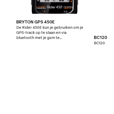
BRYTON GPS 450E
De Rider 450E kun je gebruiken om je
GPS-track op te slaan en via
BC120
bluetooth met je gsm te
synchroniseren.Fietscomputer met
BC120
bluetooth die je op al je bluetooth-
apparaten kunt aansluiten:
cadanssensor, vermogenssensor,
hartslagsensor