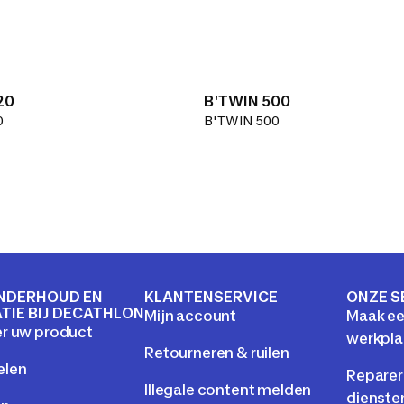
20
B'TWIN 500
0
B'TWIN 500
NDERHOUD EN
KLANTENSERVICE
ONZE S
TIE BIJ DECATHLON
Mijn account
Maak e
r uw product
werkpla
Retourneren & ruilen
elen
Reparer
Illegale content melden
dienste