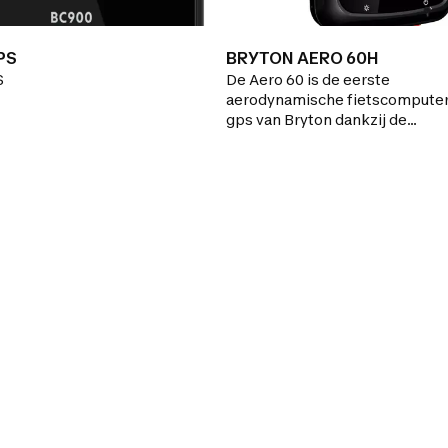
PS
BRYTON AERO 60H
S
De Aero 60 is de eerste
aerodynamische fietscompute
gps van Bryton dankzij de
uitsparingen en de volledig ni
Aero-houder. Inclusief
hartslagband.De Aero 60 komt
de OpenStreetMap-toepassing 
compatibel met alle
satellietsystemen waardoor je 
je uitgestippelde routes kunt v