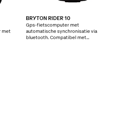
BRYTON RIDER 10
Gps-fietscomputer met
r met
automatische synchronisatie via
bluetooth. Compatibel met
euwe
Strava.Geen configuratie nodig van de
bandenmaat, het uur of meeteenheid;
 met
geen installatie of koppeling met de
en is
snelheidssensor vereist. Simpelweg
het toestel op het stuur bevestigen
overal
en inschakelen.
olgen.