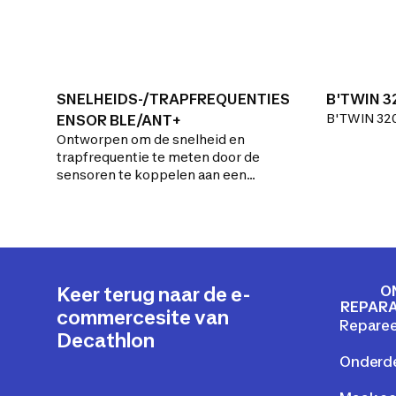
SNELHEIDS-/TRAPFREQUENTIES
B'TWIN 3
B'TWIN 32
ENSOR BLE/ANT+
Ontworpen om de snelheid en
trapfrequentie te meten door de
sensoren te koppelen aan een
fietscomputer/fiets-gps of een
smartphone/tablet.Set met
snelheids- en trapfrequentiesensor.
Eenvoudig te monteren op de
wielnaaf en de crank. Verbinding met
ANT en bluetooth smart.
O
Keer terug naar de e-
REPARA
commercesite van
Reparee
Decathlon
Onderd