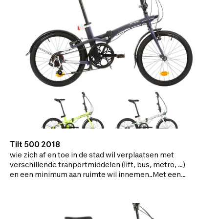
seconden van voetganger naar fietser.>
VEELZIJDIGHEID: Verleg je grenzen met de
elektrische trapondersteuning.> COMPACTHEID:
Opgevouwen afmetingen (l x h x b): 80 x 72 x 43
cm.Opengeklapt (l x h x b): 150 x 103 x 45 cm>
FIETSCOMFORT: Ergonomische grepen en zadel,
stuurpen verstelbaar in de hoogte.> LEVENSLANGE
GARANTIE VAN B'TWIN: Levenslange garantie op
frame (niet op het scharnier), stuurpen en stuur
Tilt 500 2018
wie zich af en toe in de stad wil verplaatsen met
verschillende tranportmiddelen (lift, bus, metro, ...)
en een minimum aan ruimte wil innemen..Met een
licht aluminium kader, 7 Shimano-versnellingen,
spatbord en standaard. Dankzij het zijdelingse
vouwsysteem met draaiknop kan je de fiets heel
gemakkelijk vouwen, opbergen en vervoeren.