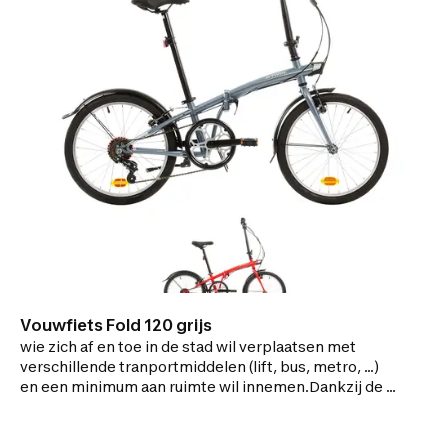
Vouwfiets Fold 120 grijs
wie zich af en toe in de stad wil verplaatsen met
verschillende tranportmiddelen (lift, bus, metro, ...)
en een minimum aan ruimte wil innemen.Dankzij de 6
versnellingen van de Tilt 120, kan je elke helling in de
stad aan of je inspanning naar wens aanpassen.Het
zijdelingse vouwsysteem maakt je fiets 70%