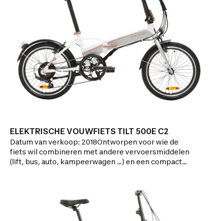
ELEKTRISCHE VOUWFIETS TILT 500E C2
Datum van verkoop: 2018Ontworpen voor wie de
fiets wil combineren met andere vervoersmiddelen
(lift, bus, auto, kampeerwagen ...) en een compact
model wilOp zoek naar een elektrische fiets die je
gemakkelijk meeneemt? Ga dan voor de TILT 500 E.
Hij past perfect in je auto, zo kan je hem meenemen
voor al je ritjes tijdens de week en in het
weekend. PRODUCTVOORDELEN:TRANSPORTGEMA
K: Opvouwen, rijden, dragen, bewaren: in 15