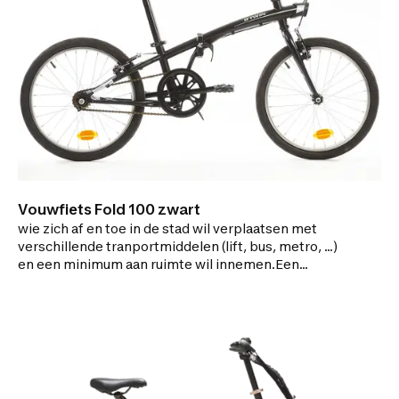
Vouwfiets Fold 100 zwart
wie zich af en toe in de stad wil verplaatsen met
verschillende tranportmiddelen (lift, bus, metro, ...)
en een minimum aan ruimte wil innemen.Een
vouwfiets die naar de essentie gaat:de enkele
versnelling vraagt weinig onderhoud en geeft een
goed rendement.Het zijdelingse vouwsysteem
maakt je fiets 70% compacter.